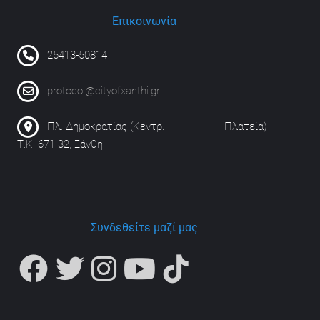
Επικοινωνία
25413-50814
protocol@cityofxanthi.gr
Πλ. Δημοκρατίας (Κεντρ. Πλατεία)
Τ.Κ. 671 32, Ξάνθη
Συνδεθείτε μαζί μας