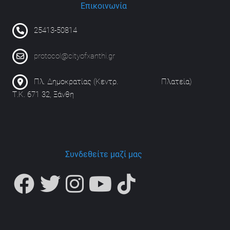
Επικοινωνία
25413-50814
protocol@cityofxanthi.gr
Πλ. Δημοκρατίας (Κεντρ. Πλατεία)
Τ.Κ. 671 32, Ξάνθη
Συνδεθείτε μαζί μας