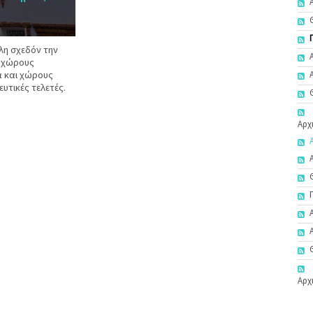
όλη σχεδόν την
ι χώρους
ά και χώρους
υτικές τελετές.
Αρχ
Αρχ