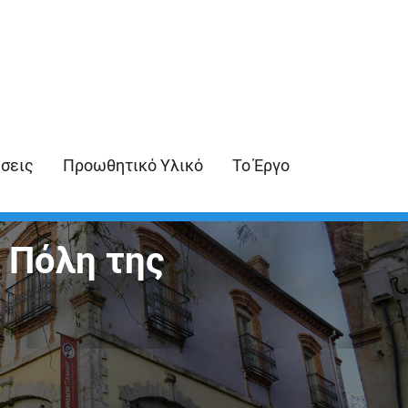
ήσεις
Προωθητικό Υλικό
Το Έργο
 Πόλη της