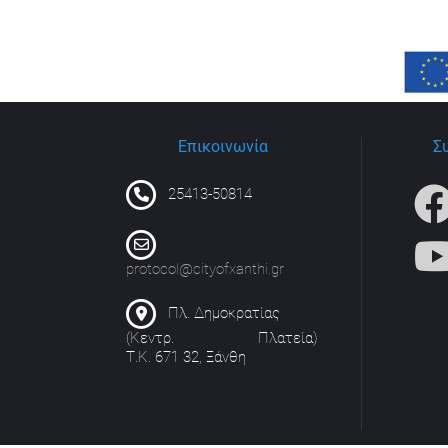
Επικοινωνία
Σ
25413-50814
protocol@cityofxanthi.gr
Πλ. Δημοκρατίας
(Κεντρ. Πλατεία)
Τ.Κ. 671 32, Ξάνθη