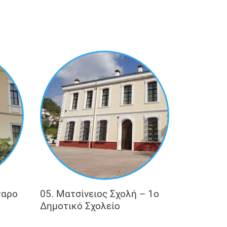
που διέπουν την αρχιτεκτονική της
ωρική λεπτομέρεια, την απλότητα, την
με τα ψευδοεπίκρανα στις γωνίες.
γονται και χρησιμοποιούνται ποικιλία
νθη αναγνωρίζονται επιδράσεις από τον
πό την Art Deco (π.χ. έντονη
σκων), το αγγλικό μπαρόκ (π.χ. η χρήση
γαρο
05. Ματσίνειος Σχολή – 1o
Δημοτικό Σχολείο