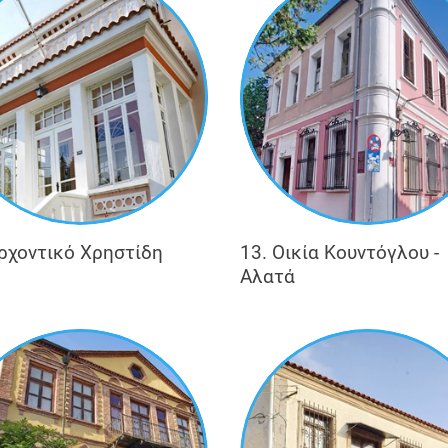
Αρχοντικό Χρηστίδη
13. Οικία Κουντόγλου -
Αλατά