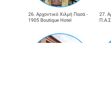
26. Αρχοντικό Χιλμή Πασά -
27. Α
1905 Boutique Hotel
Π.Α.Σ
31. Διώροφη πλινθόκτιστη
32. Α
οικία
Κτίρι