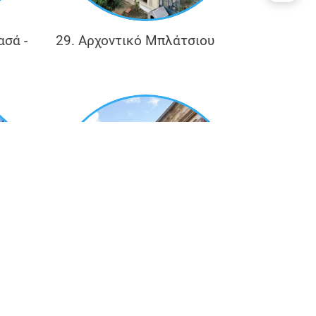
ασά -
29. Αρχοντικό Μπλάτσιου
34. Αρχοντικό Π. Στάλιου -
ν των
Ε.Ε.Σ.