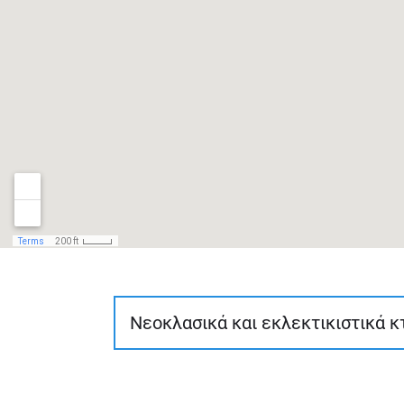
Νεοκλασικά και εκλεκτικιστικά κ
Η διαδρομή αυτή είναι περίπου 3 χλμ., 
παλιάς με τη σύγχρονη πόλη στα δυτικά.