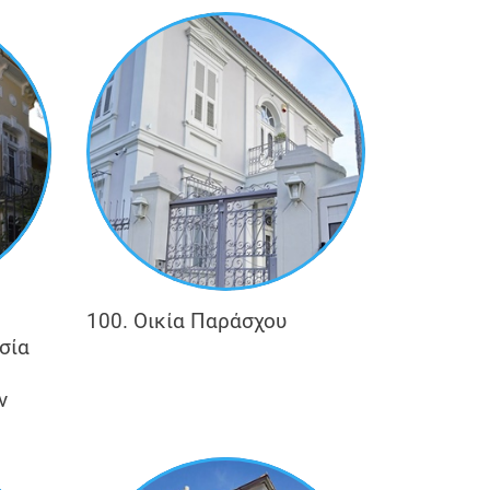
100. Οικία Παράσχου
σία
ν