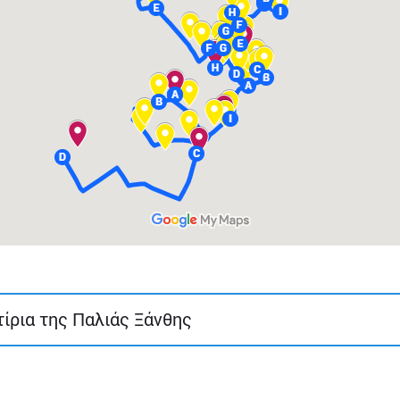
τίρια της Παλιάς Ξάνθης
80 λεπτών περίπου και μέτριας δυσκολίας. Ξεκινά από την Πλα
 Μέσα από τη διαδρομή αυτή, ο επισκέπτης έχει τη δυνατότη