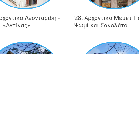
ρχοντικό Λεονταρίδη -
28. Αρχοντικό Μεμέτ Π
. «Αντίκας»
Ψωμί και Σοκολάτα
ρχοντικό Π. Στάλιου -
33. Αρχοντικό Δ.
ο Δ.Π.Θ.
Χασιρτζόγλου - Λύκειο