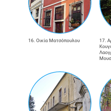
16. Οικία Ματσόπουλου
17. Α
Κουγ
Λαογ
Μουσ