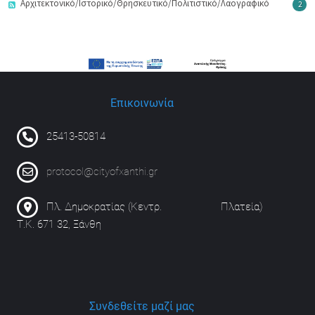
Αρχιτεκτονικό/Ιστορικό/Θρησκευτικό/Πολιτιστικό/Λαογραφικό
2
Επικοινωνία
25413-50814
protocol@cityofxanthi.gr
Πλ. Δημοκρατίας (Κεντρ. Πλατεία)
Τ.Κ. 671 32, Ξάνθη
Συνδεθείτε μαζί μας