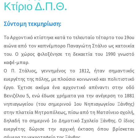
Κτίριο Δ.Π.Θ.
Σύντομη τεκμηρίωση:
Το Αρχοντικό κτίστηκε κατά το τελευταίο τέταρτο του 19ου
αιώνα από τον καπνέμπορο Παναγιώτη Στάλιο ως κατοικία
του. Ο χώρος φιλοξένησε τη δεκαετία του 1990 γνωστό
καφέ-μπαρ.
Ο Π. Στάλιος, γεννημένος το 1812, ήταν σημαντικός
ευεργέτης της πόλης, με πλούσιο κοινωνικό και πολιτιστικό
έργο. Έχτισε ακόμα ένα αρχοντικό απέναντι στην οδό
Βενιζέλου 5, ενώ έδωσε χρήματα για την ανέγερση το 1881
νηπιαγωγείου (του σημερινού 1ου Νηπιαγωγείου Ξάνθης)
στην πλατεία Μητροπόλεως, πίσω από τη Ματσίνειο σχολή,
δηλαδή το σημερινό 1ο Δημοτικό Σχολείο Ξάνθης. Ο ίδιος
ευεργέτης δώρισε την αρχική έκταση όπου βρίσκεται
σήμερα το νεκροταφείο της Ξάνθης.