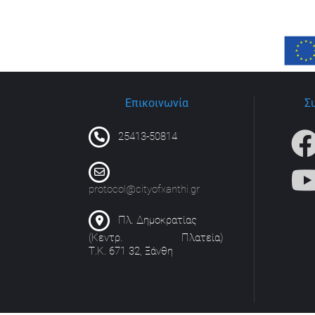
Επικοινωνία
Σ
25413-50814
protocol@cityofxanthi.gr
Πλ. Δημοκρατίας
(Κεντρ. Πλατεία)
Τ.Κ. 671 32, Ξάνθη