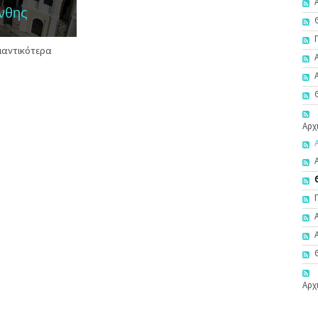
άνθης
ημαντικότερα
Αρχ
Αρχ