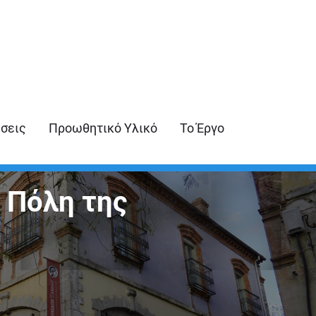
ήσεις
Προωθητικό Υλικό
Το Έργο
 Πόλη της