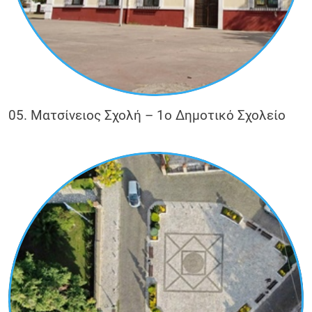
05. Ματσίνειος Σχολή – 1o Δημοτικό Σχολείο