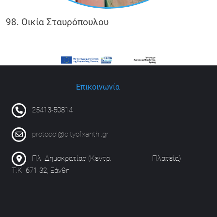
98. Οικία Σταυρόπουλου
Επικοινωνία
25413-50814
protocol@cityofxanthi.gr
Πλ. Δημοκρατίας (Κεντρ. Πλατεία)
Τ.Κ. 671 32, Ξάνθη