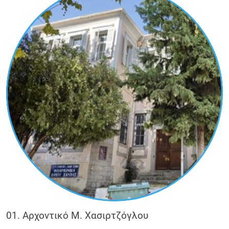
πολυτελή αρχοντικά που ανήγειραν οι
καπνέμποροι της Ξάνθης, όπως το Αρχοντικό
Μ. Χασιρτζόγλου και το Αρχοντικό Κωτσιούδη.
Ξεκινώντας από την πλατεία Μητροπόλεως, ο
επισκέπτης θα κατευθυνθεί ανηφορικά έτσι
ώστε να φτάσει στο επίκεντρο της διαδρομής,
τον Ναό του Ακάθιστου Ύμνου.
Η εκκλησία αυτή εγκαινιάστηκε το 1861 και
αποτελεί την μοναδική στην Ελλάδα που είναι
αφιερωμένη στον Ακάθιστο ύμνο. Στο τέλος
της διαδρομής στο Αχριάν Τζαμί θα έχει μια
υπέροχη θέα προς το ποτάμι της Ξάνθης, τον
Κόσυνθο, και τη συνοικία του Σαμακώβ, στην
αντίπερα όχθη του ποταμού.
01. Αρχοντικό Μ. Χασιρτζόγλου