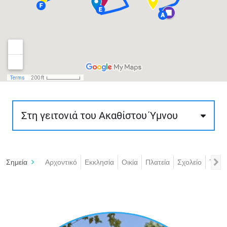
Στη γειτονιά του Ακαθίστου Ύμνου
Η διαδρομή έχει μήκος περίπου 900 μ.,
διάρκεια 40 λεπτών περίπου και είναι μικρής
Σημεία
Αρχοντικό
Εκκλησία
Οικία
Πλατεία
Σχολείο
Τζαμί
δυσκολίας. Αφορά στο βορινό τμήμα της
Παλιάς Ξάνθης και στη συνοικία της εκκλησίας
του Ακάθιστου Ύμνου.
Ο επισκέπτης μπορεί να περιηγηθεί στο
ανώτερο μέρος της Παλιάς Πόλης και να δει