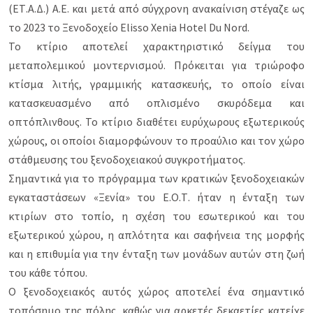
(ΕΤ.Α.Δ.) Α.Ε. και μετά από σύγχρονη ανακαίνιση στέγαζε ως
το 2023 το Ξενοδοχείο Elisso Xenia Hotel Du Nord.
Το κτίριο αποτελεί χαρακτηριστικό δείγμα του
μεταπολεμικού μοντερνισμού. Πρόκειται για τριώροφο
κτίσμα λιτής, γραμμικής κατασκευής, το οποίο είναι
κατασκευασμένο από οπλισμένο σκυρόδεμα και
οπτόπλινθους. Το κτίριο διαθέτει ευρύχωρους εξωτερικούς
χώρους, οι οποίοι διαμορφώνουν το προαύλιο και τον χώρο
στάθμευσης του ξενοδοχειακού συγκροτήματος.
Σημαντικά για το πρόγραμμα των κρατικών ξενοδοχειακών
εγκαταστάσεων «Ξενία» του Ε.Ο.Τ. ήταν η ένταξη των
κτιρίων στο τοπίο, η σχέση του εσωτερικού και του
εξωτερικού χώρου, η απλότητα και σαφήνεια της μορφής
και η επιθυμία για την ένταξη των μονάδων αυτών στη ζωή
του κάθε τόπου.
Ο ξενοδοχειακός αυτός χώρος αποτελεί ένα σημαντικό
τοπόσημο της πόλης, καθώς για αρκετές δεκαετίες κατείχε