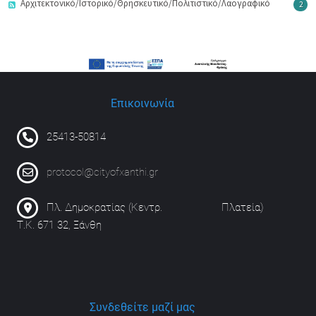
Αρχιτεκτονικό/Ιστορικό/Θρησκευτικό/Πολιτιστικό/Λαογραφικό
2
Επικοινωνία
25413-50814
protocol@cityofxanthi.gr
Πλ. Δημοκρατίας (Κεντρ. Πλατεία)
Τ.Κ. 671 32, Ξάνθη
Συνδεθείτε μαζί μας