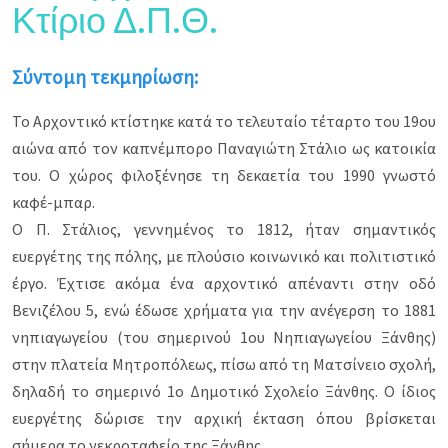
Κτίριο Δ.Π.Θ.
Σύντομη τεκμηρίωση:
Το Αρχοντικό κτίστηκε κατά το τελευταίο τέταρτο του 19ου
αιώνα από τον καπνέμπορο Παναγιώτη Στάλιο ως κατοικία
του. Ο χώρος φιλοξένησε τη δεκαετία του 1990 γνωστό
καφέ-μπαρ.
Ο Π. Στάλιος, γεννημένος το 1812, ήταν σημαντικός
ευεργέτης της πόλης, με πλούσιο κοινωνικό και πολιτιστικό
έργο. Έχτισε ακόμα ένα αρχοντικό απέναντι στην οδό
Βενιζέλου 5, ενώ έδωσε χρήματα για την ανέγερση το 1881
νηπιαγωγείου (του σημερινού 1ου Νηπιαγωγείου Ξάνθης)
στην πλατεία Μητροπόλεως, πίσω από τη Ματσίνειο σχολή,
δηλαδή το σημερινό 1ο Δημοτικό Σχολείο Ξάνθης. Ο ίδιος
ευεργέτης δώρισε την αρχική έκταση όπου βρίσκεται
σήμερα το νεκροταφείο της Ξάνθης.