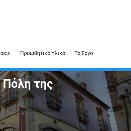
ήσεις
Προωθητικό Υλικό
Το Έργο
 Πόλη της