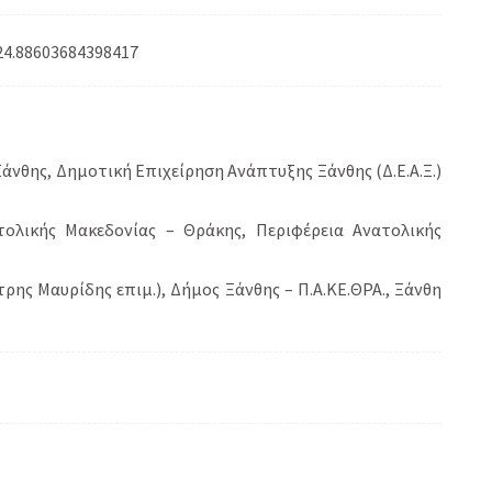
24.88603684398417
Ξάνθης, Δημοτική Επιχείρηση Ανάπτυξης Ξάνθης (Δ.Ε.Α.Ξ.)
λικής Μακεδονίας – Θράκης, Περιφέρεια Ανατολικής
ης Μαυρίδης επιμ.), Δήμος Ξάνθης – Π.Α.ΚΕ.ΘΡΑ., Ξάνθη