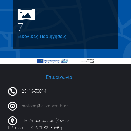
7
Εικονικές Περιηγήσεις
Επικοινωνία
25413-50814
protocol@cityofxanthi.gr
Πλ. Δημοκρατίας (Κεντρ.
Πλατεία) Τ.Κ. 671 32, Ξάνθη