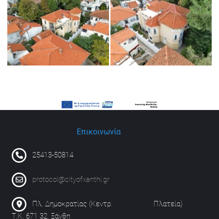
Επικοινωνία
25413-50814
protocol@cityofxanthi.gr
Πλ. Δημοκρατίας (Κεντρ. Πλατεία)
Τ.Κ. 671 32, Ξάνθη