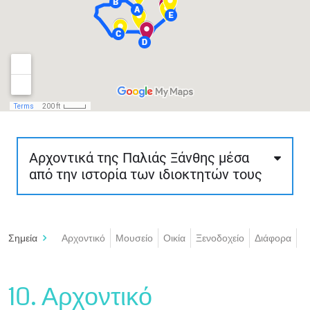
Αρχοντικά της Παλιάς Ξάνθης μέσα
από την ιστορία των ιδιοκτητών τους
Η διαδρομή αυτή είναι περίπου 1,7 χλμ., 60
λεπτών περίπου και μέτριας δυσκολίας. Ο
Σημεία
Αρχοντικό
Μουσείο
Οικία
Ξενοδοχείο
Διάφορα
επισκέπτης θα περιδιαβεί τα πλούσια
αρχοντικά της παλιάς Ξάνθης, κτισμένα τα
περισσότερα σύμφωνα με τους κανόνες του
10. Αρχοντικό
νεοκλασικισμού και του εκλεκτικισμού και
λιγότερα σύμφωνα με την παραδοσιακή