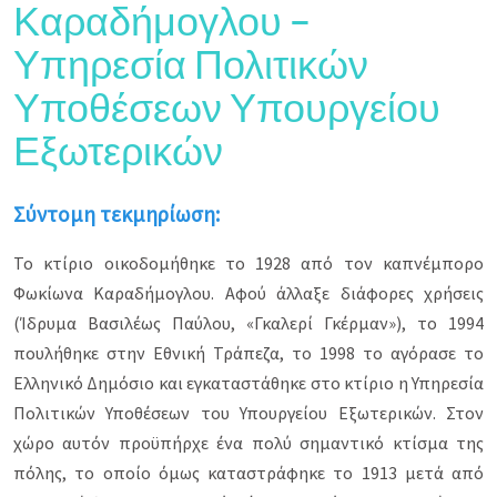
Καραδήμογλου –
αρχιτεκτονική. Πρόκειται για αρχοντικά που
ξεχωρίζουν για το αρχιτεκτονικό στυλ τους,
Υπηρεσία Πολιτικών
την έντονη διακοσμητική τους διάθεση, την
έμπνευση και την επιβλητικότητά τους μέσα
Υποθέσεων Υπουργείου
στο αστικό τοπίο.
Εξωτερικών
Ο επισκέπτης με τη διαδρομή αυτή θα έχει τη
δυνατότητα να μάθει, μέσα από τα κτίρια, την
ιστορία των ιδιοκτητών τους και τη δράση που
είχαν στα τεκταινόμενα της οικονομικής,
Σύντομη τεκμηρίωση:
κοινωνικής και πολιτικής ζωής της πόλης.
Ξεχωρίζουν οι πλούσιες οικογένειες των
Το κτίριο οικοδομήθηκε το 1928 από τον καπνέμπορο
καπνεμπόρων (π.χ. Κουγιουμτζόγλου, Στάλιος,
Φωκίωνα Καραδήμογλου. Αφού άλλαξε διάφορες χρήσεις
Λαδάς, Σιγάλας, Καραδήμογλου, Ντανιέλ,
Χρηστίδης, Μωυσής, Βαληξόγλου), άλλες
(Ίδρυμα Βασιλέως Παύλου, «Γκαλερί Γκέρμαν»), το 1994
πλούσιες οικογένειες που
πουλήθηκε στην Εθνική Τράπεζα, το 1998 το αγόρασε το
δραστηριοποιήθηκαν εμπορικά στα είδη
Ελληνικό Δημόσιο και εγκαταστάθηκε στο κτίριο η Υπηρεσία
κιγκαλερίας (μεταλλικά μικροαντικείμενα) και
τα υαλικά (π.χ. Μεταξάς), ή στα υφάσματα (π.χ.
Πολιτικών Υποθέσεων του Υπουργείου Εξωτερικών. Στον
Χασιρτζόγλου), ή άσκησαν τα επαγγέλματα του
χώρο αυτόν προϋπήρχε ένα πολύ σημαντικό κτίσμα της
συμβολαιογράφου-ασφαλιστή (π.χ. Μπλάτσιος)
πόλης, το οποίο όμως καταστράφηκε το 1913 μετά από
και του γιατρού (π.χ. Καραμπέτσης).