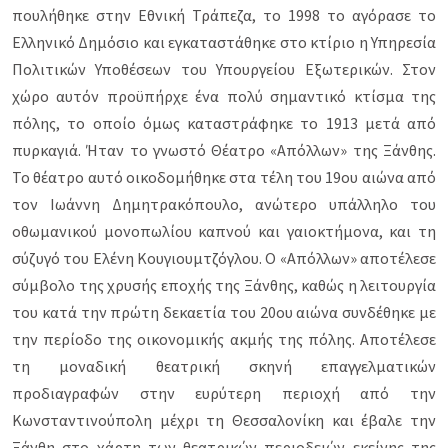
πουλήθηκε στην Εθνική Τράπεζα, το 1998 το αγόρασε το
Ελληνικό Δημόσιο και εγκαταστάθηκε στο κτίριο η Υπηρεσία
Πολιτικών Υποθέσεων του Υπουργείου Εξωτερικών. Στον
χώρο αυτόν προϋπήρχε ένα πολύ σημαντικό κτίσμα της
πόλης, το οποίο όμως καταστράφηκε το 1913 μετά από
πυρκαγιά. Ήταν το γνωστό Θέατρο «Απόλλων» της Ξάνθης.
Το θέατρο αυτό οικοδομήθηκε στα τέλη του 19ου αιώνα από
τον Ιωάννη Δημητρακόπουλο, ανώτερο υπάλληλο του
οθωμανικού μονοπωλίου καπνού και γαιοκτήμονα, και τη
σύζυγό του Ελένη Κουγιουμτζόγλου. Ο «Απόλλων» αποτέλεσε
σύμβολο της χρυσής εποχής της Ξάνθης, καθώς η λειτουργία
του κατά την πρώτη δεκαετία του 20ου αιώνα συνδέθηκε με
την περίοδο της οικονομικής ακμής της πόλης. Αποτέλεσε
τη μοναδική θεατρική σκηνή επαγγελματικών
προδιαγραφών στην ευρύτερη περιοχή από την
Κωνσταντινούπολη μέχρι τη Θεσσαλονίκη και έβαλε την
Ξάνθη στο χάρτη των θεατρικών περιοδειών εκείνης της