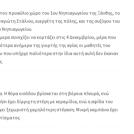
τον προαύλιο χώρο του 1ου Νηπιαγωγείου της Ξάνθης, το
ναγιώτη Στάλιου, ευεργέτη της πόλης, και της συζύγου του
υ Νηπιαγωγείου.
μερα συνεχίζει να εορτάζει στις 4 Δεκεμβρίου, μέρα που
τερα ανήμερα της γιορτής της αγίας οι μαθητές του
υ που υπήρχε παλιότερα στην ίδια αυτή αυλή δεν έκαναν
ς.
α. Η θύρα εισόδου βρίσκεται στη βόρεια πλευρά, ενώ
ι έχει δίρριχτη στέγη με κεραμίδια, ενώ η αψίδα του
 έχει ξεχωριστή χαμηλότερη στέγαση. Μικρή καμπάνα έχει
τίσματος.