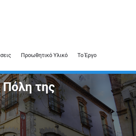
ήσεις
Προωθητικό Υλικό
Το Έργο
 Πόλη της