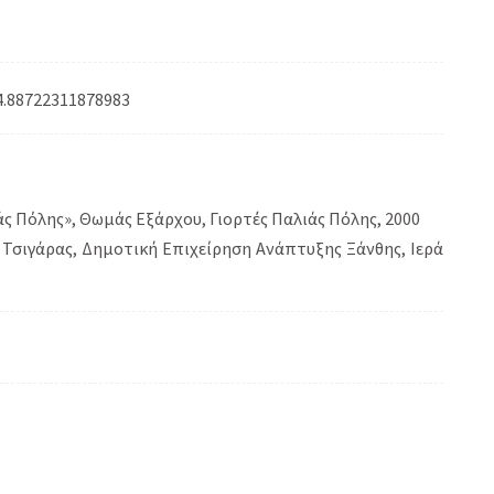
4.88722311878983
άς Πόλης», Θωμάς Εξάρχου, Γιορτές Παλιάς Πόλης, 2000
 Τσιγάρας, Δημοτική Επιχείρηση Ανάπτυξης Ξάνθης, Ιερά