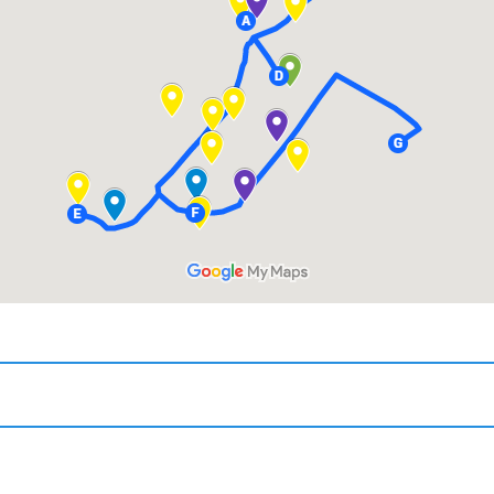
διάρκεια 50 λεπτών περίπου και είναι μέτριας δυσκολίας. Σε 
Καβάκι, μια γραφική συνοικία στο νοτιοανατολικό άκρο της 