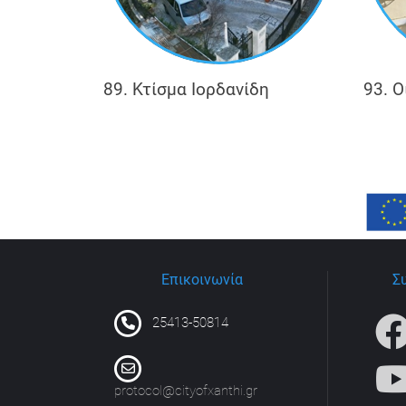
89. Κτίσμα Ιορδανίδη
93. 
Επικοινωνία
Σ
25413-50814
protocol@cityofxanthi.gr