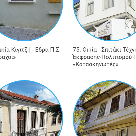
ικία Κιγιτζή - Έδρα Π.Σ.
75. Οικία - Σπιτάκι Τέχν
ραχοι»
Έκφρασης-Πολιτισμού Π
«Κατασκηνωτές»