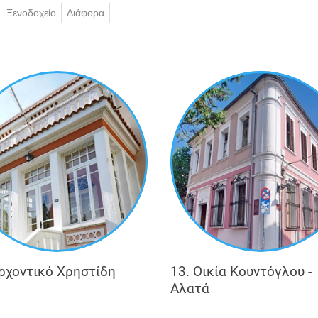
Ξενοδοχείο
Διάφορα
ύκα (καβάκι) που λέγεται πως υπήρχε στον περίβολο της εκ
εδεμένης με την περιοχή. Ξεκινώντας από την ομώνυμη πλατε
ου συνυπάρχουν σε στενά δρομάκια και συνθέτουν το τοπίο μι
ες.
υπάρχουν και άλλα εντυπωσιακά, όπως ο Κινηματογράφος Μέγ
 διαδρομή. Έτσι, ο επισκέπτης μπορεί να εξερευνήσει την αρ
ν, που χαρακτηρίζουν την πόλη της Ξάνθης και εκφράζονται
Αρχοντικό Χρηστίδη
13. Οικία Κουντόγλου -
Αλατά