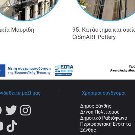
Οικία Μαυρίδη
95. Κατάστημα και οικία
CiSmART Pottery
υνδεθείτε μαζί μας
Χρήσιμοι σύνδεσμοι
Δήμος Ξάνθης
Δ/νση Πολιτισμού
Δημοτικό Ραδιόφωνο
Περιφερειακή Ενότητα
Ξάνθης