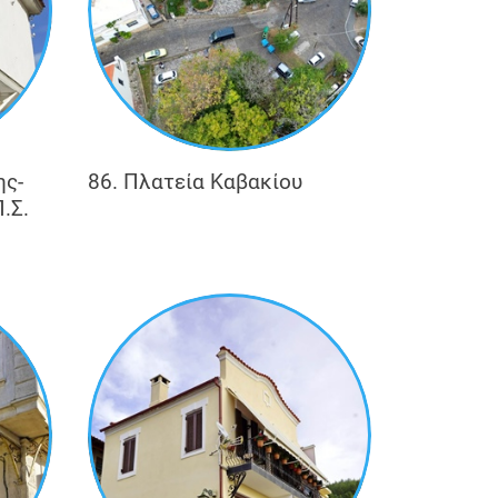
ης-
86. Πλατεία Καβακίου
.Σ.