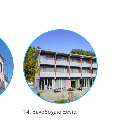
κλησίας των Παμμεγίστων Ταξιαρχών,
ία, ο περιηγητής θα μπορέσει να δει
ας γειτονιάς, η οποία δημιουργήθηκε
κα Κιν, το Αρχοντικό Καραδήμογλου και
μονική συνύπαρξη των παραδοσιακών και
 απόλυτα στη συνοικία του Καβακίου.
14. Ξενοδοχείο Ξενία