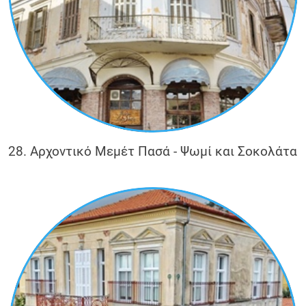
28. Αρχοντικό Μεμέτ Πασά - Ψωμί και Σοκολάτα