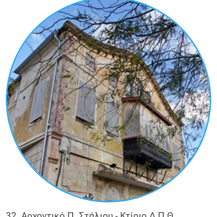
32. Αρχοντικό Π. Στάλιου - Κτίριο Δ.Π.Θ.