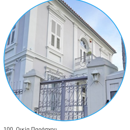
Με επίκεντρα τις δυο ορθόδοξες εκκλησίες
του Αγίου Βλασίου και του Αγίου Γεωργίου,
αναπτύχθηκαν δυο ομώνυμες συνοικίες, με
κτίσματα πλούσιων καπνεμπόρων, οι οποίοι
ευεργέτησαν αντίστοιχα τους δυο ναούς. Οι
γειτονιές αυτές κατοικούνταν από μέλη της
ανερχόμενης τάξης των καπνεμπόρων, οι
οποίοι ανήγειραν μεγάλα αρχοντικά όπως τα
Αρχοντικά Μιχάλογλου, το Αρχοντικό
Καραμπέτσιου με τον ζωγραφικό εξωτερικό
του διάκοσμο και το μεγαλοπρεπές Αρχοντικό
του Χιλμή Πασά.
Η ανάπτυξη των συνοικιών αυτών γύρω από τα
θρησκευτικά και ταυτόχρονα κοινωνικά
κέντρα, σε ένα πολυπολιτισμικό καθεστώς,
οδήγησε στο πολυποίκιλο αστικό τοπίο που θα
συναντήσει ο επισκέπτης. Η διαδρομή ξεκινά
από καταστήματα που υπήρχαν στο εμπορικό
τμήμα των συνοικιών αυτών, περνάει από
αρχοντόσπιτα, όπως το κονάκι του Χαμδή
Μπεή, και καταλήγει αναδεικνύοντας διάφορα
100. Οικία Παράσχου
σημεία γύρω από την Πλατεία Γ. Λαδά ή Αντίκα.