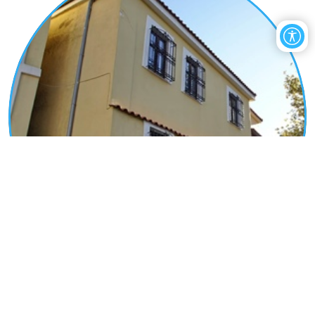
64. Οικία Μαυρομιχάλη