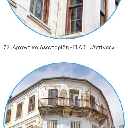
27. Αρχοντικό Λεονταρίδη - Π.Α.Σ. «Αντίκας»